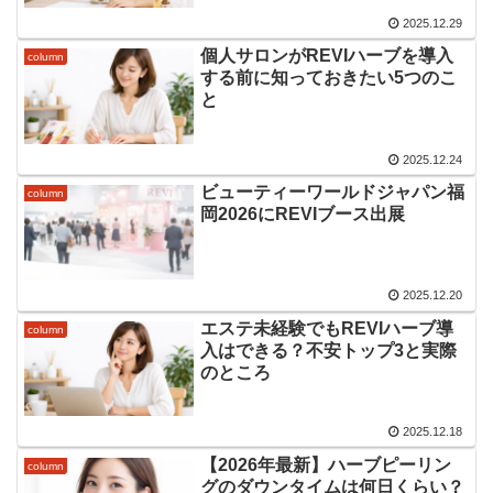
2025.12.29
個人サロンがREVIハーブを導入
column
する前に知っておきたい5つのこ
と
2025.12.24
ビューティーワールドジャパン福
column
岡2026にREVIブース出展
2025.12.20
エステ未経験でもREVIハーブ導
column
入はできる？不安トップ3と実際
のところ
2025.12.18
【2026年最新】ハーブピーリン
column
グのダウンタイムは何日くらい？