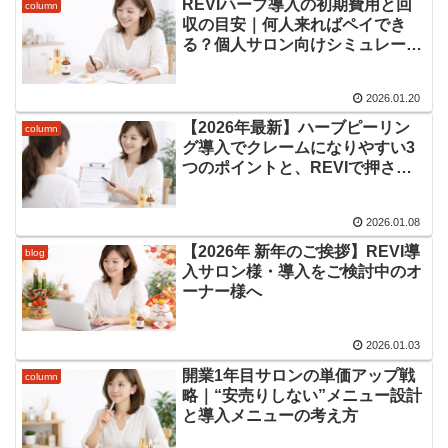
REVIハーブ導入の初期費用と回
column
収の目安｜何人来ればペイでき
る？個人サロン向けシミュレーシ
ョン
2026.01.20
【2026年最新】ハーブピーリン
column
グ導入でクレームになりやすい3
つのポイントと、REVIで押さえ
るべき説明・アフターケア
2026.01.08
【2026年 新年のご挨拶】REVI導
blog
入サロン様・導入をご検討中のオ
ーナー様へ
2026.01.03
開業1年目サロンの単価アップ戦
column
略｜“安売りしない”メニュー設計
と導入メニューの考え方